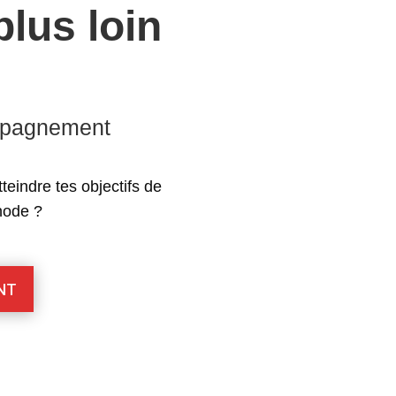
plus loin
mpagnement
teindre tes objectifs de
hode ?
NT