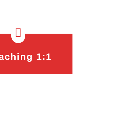

aching 1:1